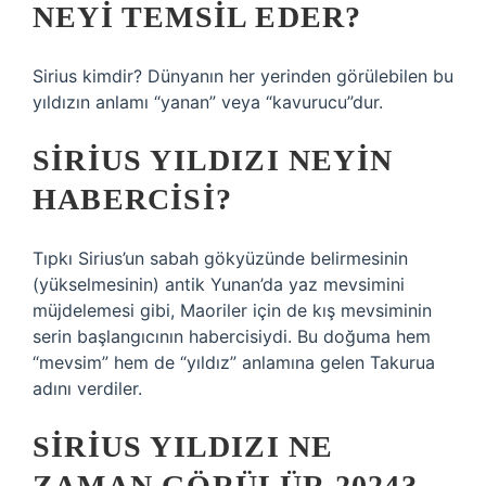
NEYI TEMSIL EDER?
Sirius kimdir? Dünyanın her yerinden görülebilen bu
yıldızın anlamı “yanan” veya “kavurucu”dur.
SIRIUS YILDIZI NEYIN
HABERCISI?
Tıpkı Sirius’un sabah gökyüzünde belirmesinin
(yükselmesinin) antik Yunan’da yaz mevsimini
müjdelemesi gibi, Maoriler için de kış mevsiminin
serin başlangıcının habercisiydi. Bu doğuma hem
“mevsim” hem de “yıldız” anlamına gelen Takurua
adını verdiler.
SIRIUS YILDIZI NE
ZAMAN GÖRÜLÜR 2024?