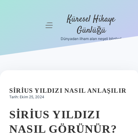
Küresel Hikaye
menüyü
Günlüğü
aç
Dünyadan ilham alan neşeli bilgiler!
Anasayfa
Gizlilik
Politikası
Yasal Uyarı
SIRIUS YILDIZI NASIL ANLAŞILIR
Hakkımızda
Tarih: Ekim 25, 2024
SIRIUS YILDIZI
NASIL GÖRÜNÜR?