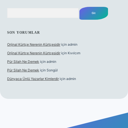
Arama
SON YORUMLAR
Orjinal Kürtçe Nerenin Kürtçesidir
için
admin
Orjinal Kürtçe Nerenin Kürtçesidir
için
Kıvılcım
Pür Silah Ne Demek
için
admin
Pür Silah Ne Demek
için
Songül
Dünyaca Ünlü Yazarlar Kimlerdir
için
admin
elexbetgiris.org