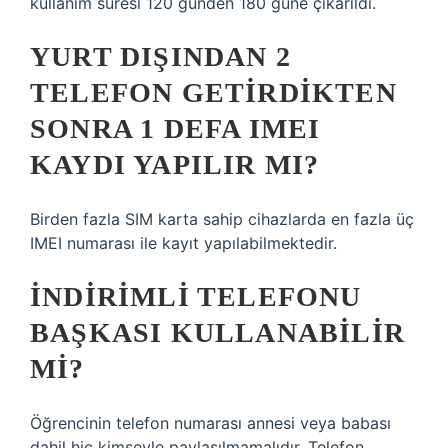
kullanım süresi 120 günden 180 güne çıkarıldı.
YURT DIŞINDAN 2
TELEFON GETIRDIKTEN
SONRA 1 DEFA IMEI
KAYDI YAPILIR MI?
Birden fazla SIM karta sahip cihazlarda en fazla üç
IMEI numarası ile kayıt yapılabilmektedir.
İNDIRIMLI TELEFONU
BAŞKASI KULLANABILIR
MI?
Öğrencinin telefon numarası annesi veya babası
dahil hiç kimseyle paylaşılmamalıdır. Telefon