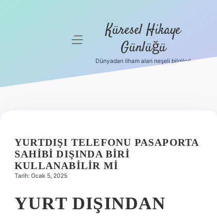
Küresel Hikaye
menüyü
Günlüğü
aç
Dünyadan ilham alan neşeli bilgiler!
Anasayfa
Gizlilik
Politikası
Yasal Uyarı
YURTDIŞI TELEFONU PASAPORTA
Hakkımızda
SAHIBI DIŞINDA BIRI
KULLANABILIR MI
Tarih: Ocak 5, 2025
YURT DIŞINDAN