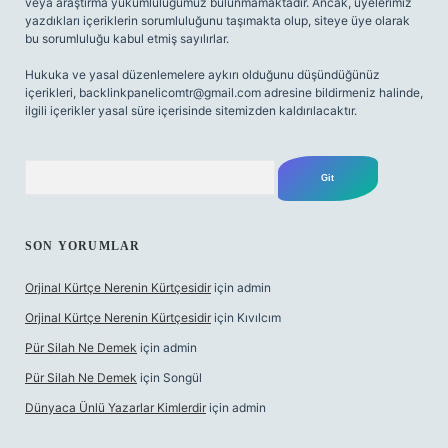
veya araştırma yükümlülüğümüz bulunmamaktadır. Ancak, üyelerimiz
yazdıkları içeriklerin sorumluluğunu taşımakta olup, siteye üye olarak
bu sorumluluğu kabul etmiş sayılırlar.
Hukuka ve yasal düzenlemelere aykırı olduğunu düşündüğünüz
içerikleri,
backlinkpanelicomtr@gmail.com
adresine bildirmeniz halinde,
ilgili içerikler yasal süre içerisinde sitemizden kaldırılacaktır.
Arama
SON YORUMLAR
Orjinal Kürtçe Nerenin Kürtçesidir
için
admin
Orjinal Kürtçe Nerenin Kürtçesidir
için
Kıvılcım
Pür Silah Ne Demek
için
admin
Pür Silah Ne Demek
için
Songül
Dünyaca Ünlü Yazarlar Kimlerdir
için
admin