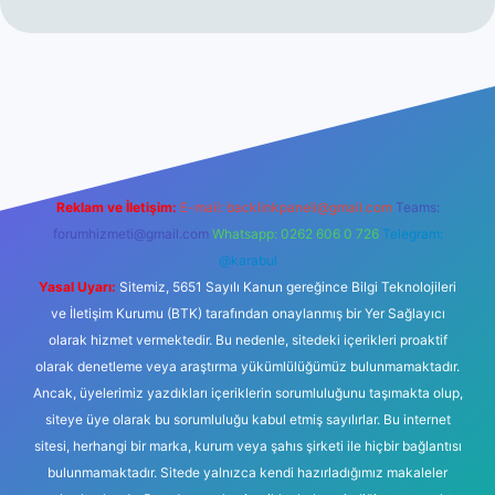
lexbetgiris.org
Reklam ve İletişim:
E-mail:
backlinkpaneli@gmail.com
Teams:
forumhizmeti@gmail.com
Whatsapp: 0262 606 0 726
Telegram:
@karabul
Yasal Uyarı:
Sitemiz, 5651 Sayılı Kanun gereğince Bilgi Teknolojileri
ve İletişim Kurumu (BTK) tarafından onaylanmış bir Yer Sağlayıcı
olarak hizmet vermektedir. Bu nedenle, sitedeki içerikleri proaktif
olarak denetleme veya araştırma yükümlülüğümüz bulunmamaktadır.
Ancak, üyelerimiz yazdıkları içeriklerin sorumluluğunu taşımakta olup,
siteye üye olarak bu sorumluluğu kabul etmiş sayılırlar. Bu internet
sitesi, herhangi bir marka, kurum veya şahıs şirketi ile hiçbir bağlantısı
bulunmamaktadır. Sitede yalnızca kendi hazırladığımız makaleler