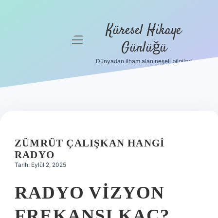
Küresel Hikaye
menüyü
Günlüğü
aç
Dünyadan ilham alan neşeli bilgiler!
Anasayfa
Gizlilik
Politikası
Yasal Uyarı
ZÜMRÜT ÇALIŞKAN HANGI
Hakkımızda
RADYO
Tarih: Eylül 2, 2025
RADYO VIZYON
FREKANSI KAÇ?