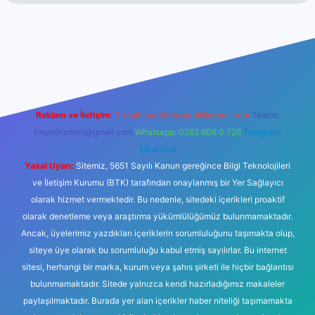
lir mi
elexbetgiris.org
Reklam ve İletişim:
E-mail:
backlinkpaneli@gmail.com
Teams:
forumhizmeti@gmail.com
Whatsapp: 0262 606 0 726
Telegram:
@karabul
Yasal Uyarı:
Sitemiz, 5651 Sayılı Kanun gereğince Bilgi Teknolojileri
ve İletişim Kurumu (BTK) tarafından onaylanmış bir Yer Sağlayıcı
olarak hizmet vermektedir. Bu nedenle, sitedeki içerikleri proaktif
olarak denetleme veya araştırma yükümlülüğümüz bulunmamaktadır.
Ancak, üyelerimiz yazdıkları içeriklerin sorumluluğunu taşımakta olup,
siteye üye olarak bu sorumluluğu kabul etmiş sayılırlar. Bu internet
sitesi, herhangi bir marka, kurum veya şahıs şirketi ile hiçbir bağlantısı
bulunmamaktadır. Sitede yalnızca kendi hazırladığımız makaleler
paylaşılmaktadır. Burada yer alan içerikler haber niteliği taşımamakta