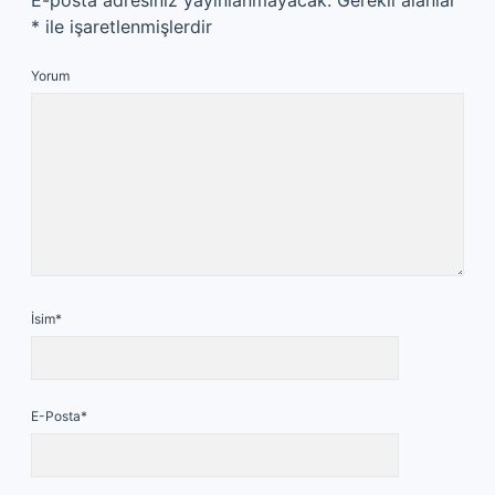
E-posta adresiniz yayınlanmayacak.
Gerekli alanlar
*
ile işaretlenmişlerdir
Yorum
İsim*
E-Posta*