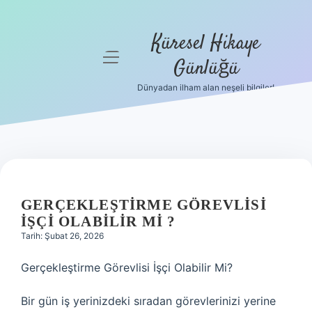
Küresel Hikaye
menüyü
Günlüğü
aç
Dünyadan ilham alan neşeli bilgiler!
Anasayfa
Gizlilik
Politikası
Yasal Uyarı
GERÇEKLEŞTIRME GÖREVLISI
Hakkımızda
IŞÇI OLABILIR MI ?
Tarih: Şubat 26, 2026
Gerçekleştirme Görevlisi İşçi Olabilir Mi?
Bir gün iş yerinizdeki sıradan görevlerinizi yerine