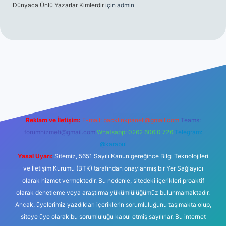
Dünyaca Ünlü Yazarlar Kimlerdir
için
admin
 mi
elexbetgiris.org
Reklam ve İletişim:
E-mail:
backlinkpaneli@gmail.com
Teams:
forumhizmeti@gmail.com
Whatsapp: 0262 606 0 726
Telegram:
@karabul
Yasal Uyarı:
Sitemiz, 5651 Sayılı Kanun gereğince Bilgi Teknolojileri
ve İletişim Kurumu (BTK) tarafından onaylanmış bir Yer Sağlayıcı
olarak hizmet vermektedir. Bu nedenle, sitedeki içerikleri proaktif
olarak denetleme veya araştırma yükümlülüğümüz bulunmamaktadır.
Ancak, üyelerimiz yazdıkları içeriklerin sorumluluğunu taşımakta olup,
siteye üye olarak bu sorumluluğu kabul etmiş sayılırlar. Bu internet