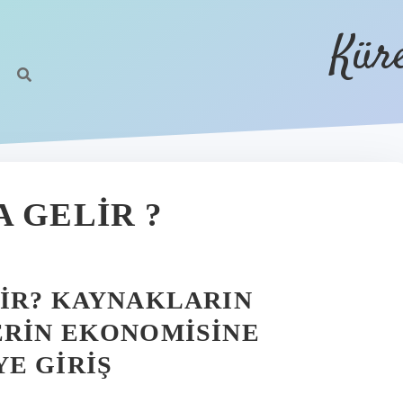
Kür
 GELIR ?
LIR? KAYNAKLARIN
ERIN EKONOMISINE
E GIRIŞ