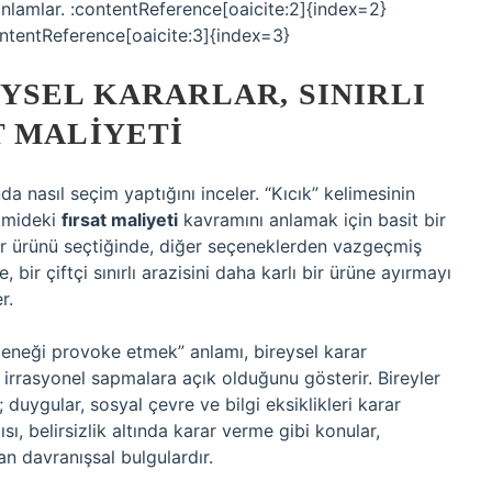
anlamlar. :contentReference[oaicite:2]{index=2}
ontentReference[oaicite:3]{index=3}
YSEL KARARLAR, SINIRLI
T MALIYETI
a nasıl seçim yaptığını inceler. “Kıcık” kelimesinin
nomideki
fırsat maliyeti
kavramını anlamak için basit bir
le bir ürünü seçtiğinde, diğer seçeneklerden vazgeçmiş
e, bir çiftçi sınırlı arazisini daha karlı bir ürüne ayırmayı
r.
eçeneği provoke etmek” anlamı, bireysel karar
irrasyonel sapmalara açık olduğunu gösterir. Bireyler
duygular, sosyal çevre ve bilgi eksiklikleri karar
ısı, belirsizlik altında karar verme gibi konular,
 davranışsal bulgulardır.