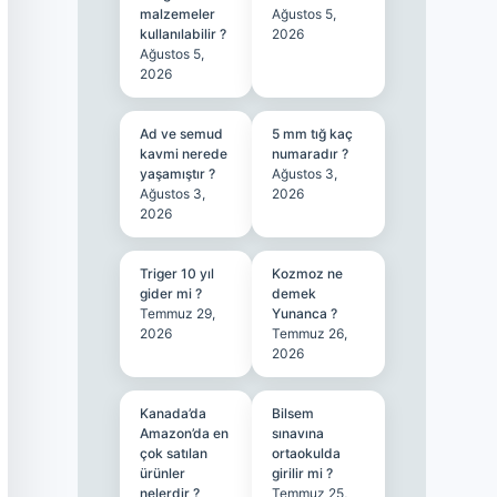
malzemeler
Ağustos 5,
kullanılabilir ?
2026
Ağustos 5,
2026
Ad ve semud
5 mm tığ kaç
kavmi nerede
numaradır ?
yaşamıştır ?
Ağustos 3,
Ağustos 3,
2026
2026
Triger 10 yıl
Kozmoz ne
gider mi ?
demek
Temmuz 29,
Yunanca ?
2026
Temmuz 26,
2026
Kanada’da
Bilsem
Amazon’da en
sınavına
çok satılan
ortaokulda
ürünler
girilir mi ?
nelerdir ?
Temmuz 25,