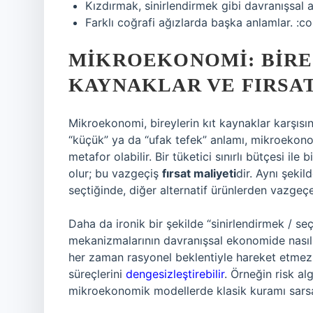
Kızdırmak, sinirlendirmek gibi davranışsal 
Farklı coğrafi ağızlarda başka anlamlar. :c
MIKROEKONOMI: BIRE
KAYNAKLAR VE FIRSA
Mikroekonomi, bireylerin kıt kaynaklar karşısınd
“küçük” ya da “ufak tefek” anlamı, mikroeko
metafor olabilir. Bir tüketici sınırlı bütçesi i
olur; bu vazgeçiş
fırsat maliyeti
dir. Aynı şekild
seçtiğinde, diğer alternatif ürünlerden vazgeçe
Daha da ironik bir şekilde “sinirlendirmek / s
mekanizmalarının davranışsal ekonomide nasıl 
her zaman rasyonel beklentiyle hareket etmez; 
süreçlerini
dengesizleştirebilir
. Örneğin risk alg
mikroekonomik modellerde klasik kuramı sarsan