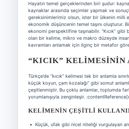
Hayatın temel gerçeklerinden biri şudur: kay
kaynaklar arasında seçimler yapmak ve sonuçl
gereksinimlerimiz olsun, ister bir ülkenin milli
ekonomik düşüncenin temel taşını oluşturur. Bö
ekonomi perspektifine taşınabilir. “Kıcık” gib
olan bir kelime, mikro ve makro düzeyde insan
kavramları anlamak için ilginç bir metafor görev
“KICIK” KELIMESININ
Türkçe’de “kıcık” kelimesi tek bir anlamla sınır
küçük koyun, çam kozalağı” gibi somut anlamla
çeşitlenmiştir. Bu çoklu anlamlar, toplumda fa
yorumlanışıyla zenginleşir. :contentReference[
KELIMENIN ÇEŞITLI KULLAN
Küçük, ufak gibi nicel niteliği vurgulayan a