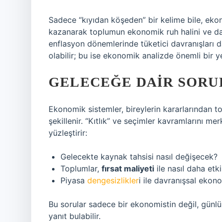
Sadece “kıyıdan köşeden” bir kelime bile, eko
kazanarak toplumun ekonomik ruh halini ve dav
enflasyon dönemlerinde tüketici davranışları da
olabilir; bu ise ekonomik analizde önemli bir ye
GELECEĞE DAIR SORU
Ekonomik sistemler, bireylerin kararlarından t
şekillenir. “Kıtlık” ve seçimler kavramlarını mer
yüzleştirir:
Gelecekte kaynak tahsisi nasıl değişecek?
Toplumlar,
fırsat maliyeti
ile nasıl daha etkil
Piyasa
dengesizlikler
i ile davranışsal ekon
Bu sorular sadece bir ekonomistin değil, günlü
yanıt bulabilir.