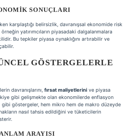
ONOMIK SONUÇLARI
en karşılaştığı belirsizlik, davranışsal ekonomide risk
liz, örneğin yatırımcıların piyasadaki dalgalanmalara
lidir. Bu tepkiler piyasa oynaklığını artırabilir ve
bilir.
 GÜNCEL GÖSTERGELERLE
rin davranışlarını,
fırsat maliyetlerini
ve piyasa
ürkiye gibi gelişmekte olan ekonomilerde enflasyon
eksi gibi göstergeler, hem mikro hem de makro düzeyde
kların nasıl tahsis edildiğini ve tüketicilerin
terir.
ANLAM ARAYIŞI