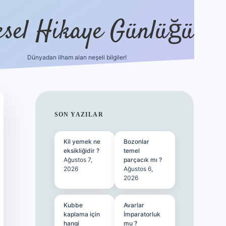
esel Hikaye Günlüğü
Dünyadan ilham alan neşeli bilgiler!
hiltonbet yeni giriş
betexper güvenilir mi
elexbetgiris.
SIDEBAR
SON YAZILAR
Kil yemek ne
Bozonlar
eksikliğidir ?
temel
Ağustos 7,
parçacık mı ?
2026
Ağustos 6,
2026
Kubbe
Avarlar
kaplama için
İmparatorluk
hangi
mu ?