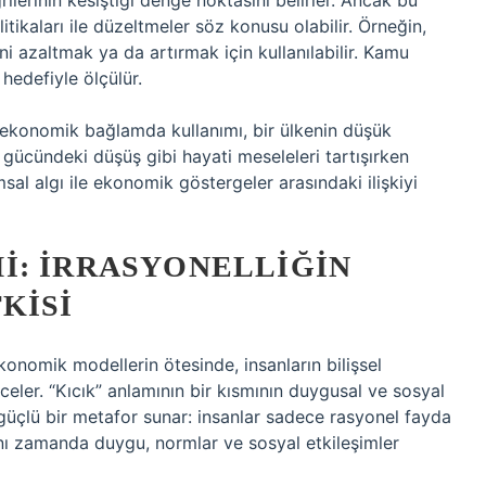
ilerinin kesiştiği denge noktasını belirler. Ancak bu
ikaları ile düzeltmeler söz konusu olabilir. Örneğin,
ini azaltmak ya da artırmak için kullanılabilir. Kamu
 hedefiyle ölçülür.
n ekonomik bağlamda kullanımı, bir ülkenin düşük
 gücündeki düşüş gibi hayati meseleleri tartışırken
sal algı ile ekonomik göstergeler arasındaki ilişkiyi
I: İRRASYONELLIĞIN
KISI
onomik modellerin ötesinde, insanların bilişsel
nceler. “Kıcık” anlamının bir kısmının duygusal ve sosyal
güçlü bir metafor sunar: insanlar sadece rasyonel fayda
ı zamanda duygu, normlar ve sosyal etkileşimler