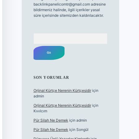
backlinkpanelicomtr@gmail.com
adresine
bildirmeniz halinde, ilgili içerikler yasal
süre içerisinde sitemizden kaldırılacaktır.
Arama
SON YORUMLAR
Orjinal Kürtçe Nerenin Kürtçesidir
için
admin
Orjinal Kürtçe Nerenin Kürtçesidir
için
Kıvılcım
Pür Silah Ne Demek
için
admin
Pür Silah Ne Demek
için
Songül
Dünyaca Ünlü Yazarlar Kimlerdir
için