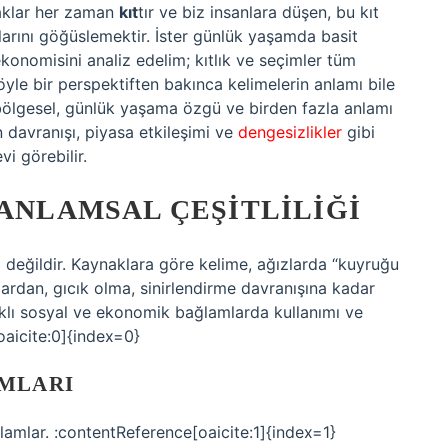
naklar her zaman
kıt
tır ve biz insanlara düşen, bu kıt
arını göğüslemektir. İster günlük yaşamda basit
 ekonomisini analiz edelim; kıtlık ve seçimler tüm
yle bir perspektiften bakınca kelimelerin anlamı bile
i bölgesel, günlük yaşama özgü ve birden fazla anlamı
 davranışı, piyasa etkileşimi ve
dengesizlikler
gibi
i görebilir.
 ANLAMSAL ÇEŞITLILIĞI
lı değildir. Kaynaklara göre kelime, ağızlarda “kuyruğu
rdan, gıcık olma, sinirlendirme davranışına kadar
rklı sosyal ve ekonomik bağlamlarda kullanımı ve
oaicite:0]{index=0}
IMLARI
nlamlar. :contentReference[oaicite:1]{index=1}