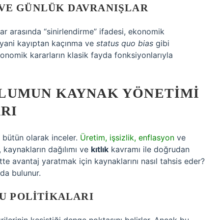
VE GÜNLÜK DAVRANIŞLAR
rlar arasında “sinirlendirme” ifadesi, ekonomik
yani kayıptan kaçınma ve
status quo bias
gibi
, ekonomik kararların klasik fayda fonksiyonlarıyla
LUMUN KAYNAK YÖNETIMI
RI
bütün olarak inceler.
Üretim, işsizlik, enflasyon
ve
r, kaynakların dağılımı ve
kıtlık
kavramı ile doğrudan
arette avantaj yaratmak için kaynaklarını nasıl tahsis eder?
da bulunur.
U POLITIKALARI