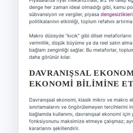
Piyasalarda fiyat mekanizması, arz ve talep eğr
denge her zaman ideal olmadığı gibi, kamu polit
sübvansiyon ve vergiler, piyasa
dengesizlikler
politikalarının etkinliği, toplum refahını artırma
Makro düzeyde “kıcık” gibi dilsel metaforları
verimlilik, düşük büyüme ya da reel satın alma
bağlam zenginliği sağlar. Bu metaforlar, toplum
daha görünür kılar.
DAVRANIŞSAL EKONOM
EKONOMI BILIMINE ET
Davranışsal ekonomi, klasik mikro ve makro ek
sınırlamalarını ve öngörülemeyen tercihlerini i
bağlamda kullanımı, davranışsal ekonomi için 
fonksiyonunu maksimize etmeye çalışmaz; ayn
kararlarını şekillendirir.