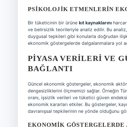
PSIKOLOJIK ETMENLERIN EK
Bir tüketicinin bir ürüne
kıt kaynaklarını
harcark
ve belirsizlik teorileriyle analiz edilir. Bu ana
duygusal tepkileri gibi konularla doğrudan ilişki
ekonomik göstergelerde dalgalanmalara yol aça
PIYASA VERILERI VE
BAĞLANTI
Güncel ekonomik göstergeler, ekonomik aktörle
dengesizliklerini ölçmemizi sağlar. Örneğin T
oranı, işsizlik verileri ve tüketici güven end
ekonomik kararları etkiler. Bu göstergeler, kayna
davranışsal tepkilerinin ne yönde olduğunu gös
EKONOMIK GÖSTERGELERDE 