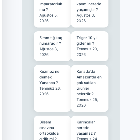
İmparatorluk
kavmi nerede
mu ?
yaşamıştır ?
Ağustos 5,
Ağustos 3,
2026
2026
5 mm tığ kaç
Triger 10 yıl
numaradır ?
gider mi ?
Ağustos 3,
Temmuz 29,
2026
2026
Kozmoz ne
Kanada’da
demek
Amazon’da en
Yunanca ?
çok satılan
Temmuz 26,
ürünler
2026
nelerdir ?
Temmuz 25,
2026
Bilsem
Karıncalar
sınavına
nerede
ortaokulda
yaşamaz ?
girilir mi ?
Temmuz 24,