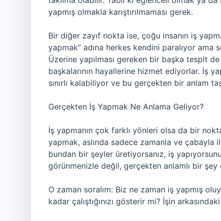
takılma olabilir. Tabii ki eğlenceli olmak ya d
yapmış olmakla karıştırılmaması gerek.
Bir diğer zayıf nokta ise, çoğu insanın iş yapm
yapmak” adına herkes kendini paralıyor ama 
Üzerine yapılması gereken bir başka tespit de 
başkalarının hayallerine hizmet ediyorlar. İş y
sınırlı kalabiliyor ve bu gerçekten bir anlam t
Gerçekten İş Yapmak Ne Anlama Geliyor?
İş yapmanın çok farklı yönleri olsa da bir nokt
yapmak, aslında sadece zamanla ve çabayla ilgi
bundan bir şeyler üretiyorsanız, iş yapıyorsun
görünmenizle değil, gerçekten anlamlı bir şey o
O zaman soralım: Biz ne zaman iş yapmış olu
kadar çalıştığınızı gösterir mi? İşin arkasınd