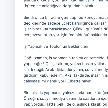
altında o kadar çok farklı katman var ki, her b
“iş”ten ne anladığıyla doğrudan alakalı.
Şimdi önce bir adım geri atıp, bu konuyu mas
dediklerinde sadece ücret karşılığında çalışan bi
işler biraz karmaşıklaşıyor. Çünkü günümüz d
çerçeveye oturuyor. İşin “ne olduğu” hakkınd
İş Yapmak ve Toplumun Beklentileri
Çoğu zaman, iş yapmanın tanımı en temelde “bir 
yapacağız? Çalışarak mı, yoksa başka yollarl
sınırlı değil. Artık dijital dünyanın, sosyal med
girdiğini kabul edelim. Aksi takdirde, insanın 
çalışması mı gerekiyor? Elbette hayır.
Birincisi, iş yapmanın yalnızca ekonomik değeri
Örneğin, sosyal medya üzerinde saatlerce içeri
yapıyordur. Hatta belki de o, aslında klasik b